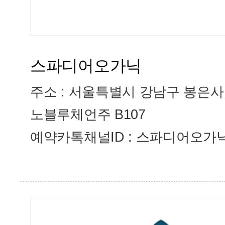
스파디어오가닉
주소 :
서울특별시 강남구 봉은사로
노블루체언주 B107
예약카톡채널ID : 스파디어오가