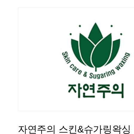
자연주의 스킨&슈가링왁싱