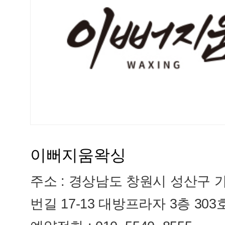
이뻐지움왁싱
주소 : 경상남도 창원시 성산구 가
번길 17-13 대방프라자 3층 303