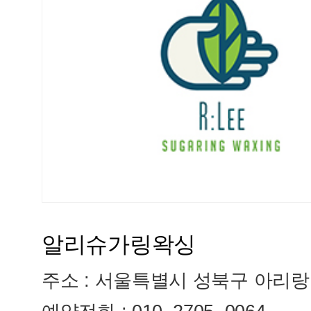
알리슈가링왁싱
주소 : 서울특별시 성북구 아리랑로