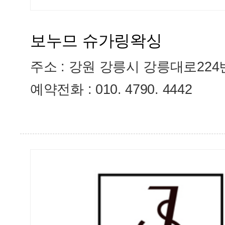
보누므 슈가링왁싱
주소 :
강원 강릉시 강릉대로224번
예약전화 : 010. 4790. 4442